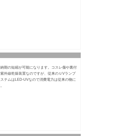
め納期の短縮が可能になります。コスレ傷や裏付
紫外線乾燥装置なのですが、従来のＵVランプ
テムはLED-UVなので消費電力は従来の物に
す。