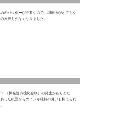
ためのパウダーが不要なので、印刷面がとてもク
者の負担も少なくなりました。
VOC（揮発性有機化合物）の発生がありませ
にあった紙面からのインキ独特の臭いも抑えられ
す。