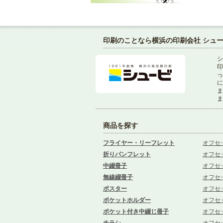
印刷のことなら横浜の印刷会社 シュ
シ
印
っ
に
ま
ま
商品を探す
フライヤー・リーフレット
オフセ
折りパンフレット
オフセ
中綴冊子
オフセ
無線綴冊子
オフセ
ポスター
オフセ
ポケットホルダー
オフセ
ポケット付き中綴じ冊子
オフセ