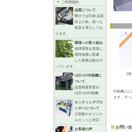
ご利用規約
品質について
弊社では印刷 品質
向上の為、様々な
装置を導入してお
ります。
環境への取り組み
地球環境を意識し
環境保護に配慮
した業務活動を行
っています。
1枚
LED-UV印刷機に
ついて
品質検査装置付
印刷機上に
LED-UV印刷機
ます。万一
カッティングプロ
ッターについて
少部数のオリジナ
ルカットに対応
お問い合
お客様の声