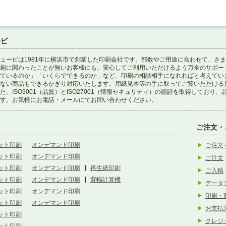
ービ
ュービは1981年に横浜市で創業した印刷会社です。部数やご用途に合わせて、さ
刷に関わったことが無いお客様にも、安心してご利用いただけるよう万全のサポー
ているのか」「いくらでできるのか」など、印刷の相談相手になれればと考えてい
ない商品もできるかぎり対応いたします。用紙見本等の手に取ってご覧いただける
た、ISO9001（品質）とISO27001（情報セキュリティ）の認証を取得してお
す。お気軽にお電話・メールにてお問い合わせください。
ご注文・
ット印刷
オンデマンド印刷
ご注文
ット印刷
オンデマンド印刷
ご注文
ット印刷
オンデマンド印刷
再生紙印刷
ご入稿
ット印刷
オンデマンド印刷
背幅計算機
データ
ット印刷
オンデマンド印刷
印刷・
ット印刷
オンデマンド印刷
お支払
ット印刷
クレジ