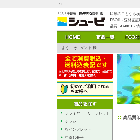
FSC
印刷のことなら横
FSC®（森林認証制
品質ISO9001・
ようこそ ゲスト 様
フライヤー・リーフレット
高品質
チラシ
折パンフレット
中綴じ冊子